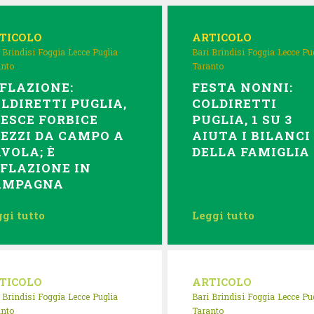
TICOLO
ARTICOLO
Brindisi
Foggia
Lecce
Puglia
Bari
Brindisi
Foggia
Lecce
Pu
anto
Taranto
FLAZIONE:
FESTA NONNI:
LDIRETTI PUGLIA,
COLDIRETTI
ESCE FORBICE
PUGLIA, 1 SU 3
EZZI DA CAMPO A
AIUTA I BILANCI
VOLA; È
DELLA FAMIGLIA
FLAZIONE IN
AMPAGNA
gi tutto
Leggi tutto
TICOLO
ARTICOLO
Brindisi
Foggia
Lecce
Puglia
Bari
Brindisi
Foggia
Lecce
Pu
anto
Taranto