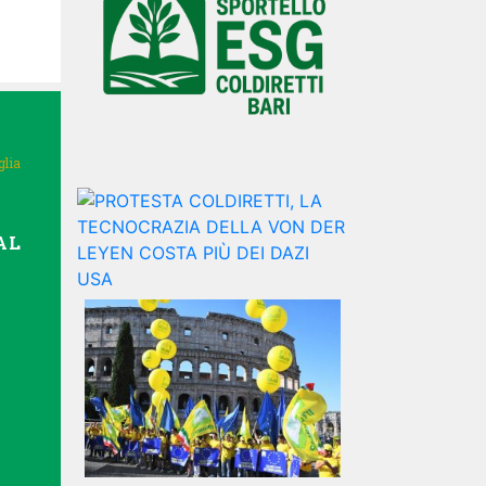
glia
AL