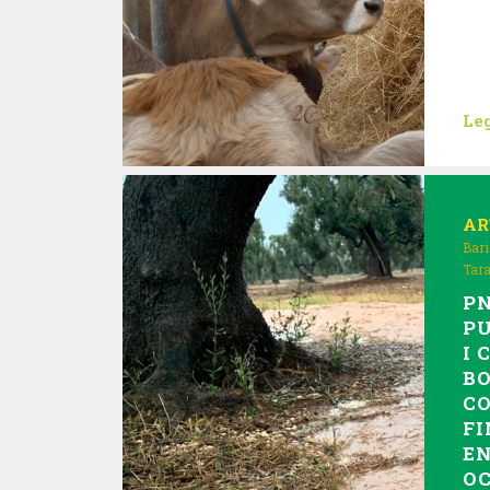
Leg
AR
Bari
Tar
PN
PU
I 
BO
CO
FI
E
OC