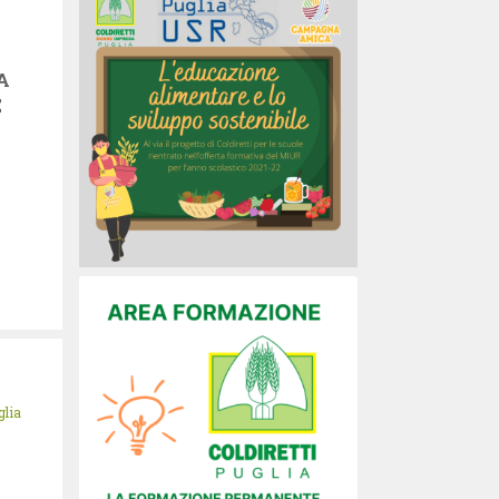
A
E
glia