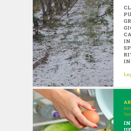
CL
PU
GR
GI
C
I
S
RI
IN
Leg
AR
Bari
Tar
IN
UF