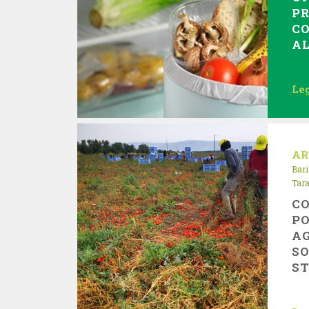
P
CO
A
Leg
AR
Bari
Tar
CO
P
A
SO
S