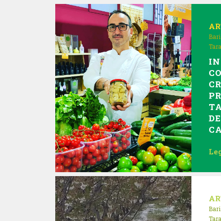
AR
Bari
Tar
IN
CO
CR
PR
TA
DE
C
Leg
AR
Bari
Tar