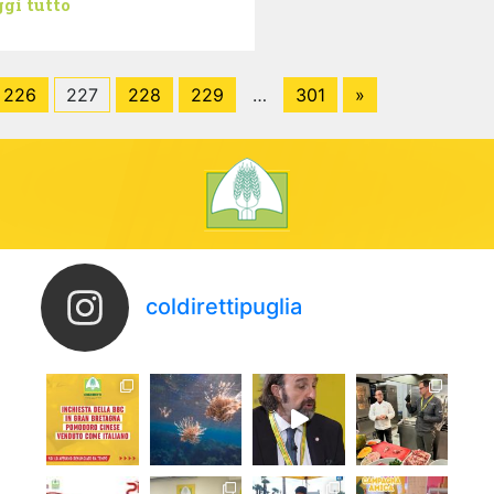
gi tutto
226
227
228
229
…
301
»
coldirettipuglia