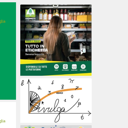
glia
glia