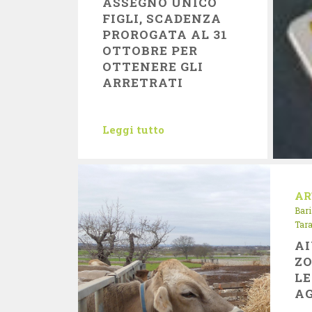
ASSEGNO UNICO
FIGLI, SCADENZA
PROROGATA AL 31
OTTOBRE PER
OTTENERE GLI
ARRETRATI
Leggi tutto
AR
Bari
Tar
AI
ZO
LE
A