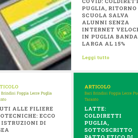
COVID: COLDIRET
PUGLIA, RITORNO
SCUOLA SALVA
ALUNNI SENZA
INTERNET VELOCE
IN PUGLIA BANDA
LARGA AL 15%
Leggi tutto
TICOLO
ARTICOLO
Brindisi
Foggia
Lecce
Puglia
Bari
Brindisi
Foggia
Lecce
Pu
anto
Taranto
UTI ALLE FILIERE
LATTE:
OTECNICHE: ECCO
COLDIRETTI
 ISTRUZIONI DI
PUGLIA,
GEA
SOTTOSCRITTO
PATTO ETICO DI