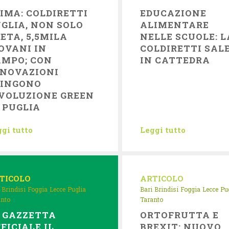
IMA: COLDIRETTI
EDUCAZIONE
GLIA, NON SOLO
ALIMENTARE
ETA, 5,5MILA
NELLE SCUOLE: L
OVANI IN
COLDIRETTI SAL
AMPO; CON
IN CATTEDRA
NNOVAZIONI
PINGONO
VOLUZIONE GREEN
 PUGLIA
gi tutto
Leggi tutto
TICOLO
ARTICOLO
Brindisi
Foggia
Lecce
Puglia
Bari
Brindisi
Foggia
Lecce
Pu
anto
Taranto
 GAZZETTA
ORTOFRUTTA E
FICIALE IL
BREXIT: NUOVO