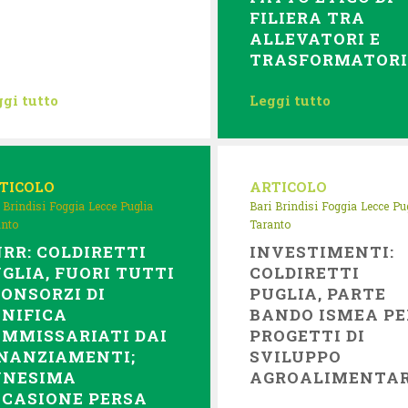
FILIERA TRA
ALLEVATORI E
TRASFORMATOR
gi tutto
Leggi tutto
TICOLO
ARTICOLO
Brindisi
Foggia
Lecce
Puglia
Bari
Brindisi
Foggia
Lecce
Pu
anto
Taranto
RR: COLDIRETTI
INVESTIMENTI:
GLIA, FUORI TUTTI
COLDIRETTI
CONSORZI DI
PUGLIA, PARTE
NIFICA
BANDO ISMEA PE
MMISSARIATI DAI
PROGETTI DI
NANZIAMENTI;
SVILUPPO
NNESIMA
AGROALIMENTA
CASIONE PERSA