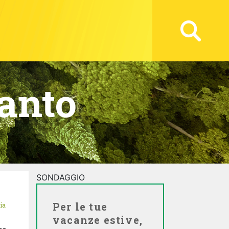
anto
SONDAGGIO
Per le tue
ia
vacanze estive,