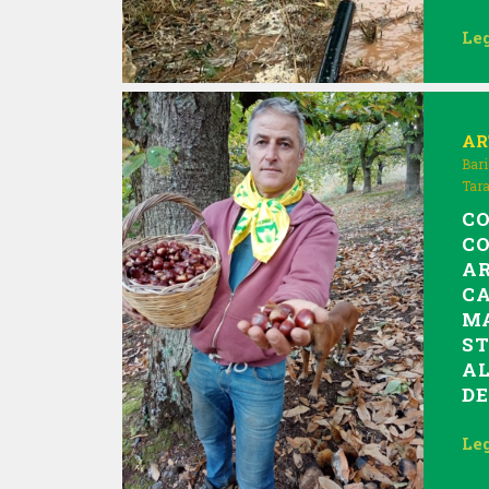
Leg
AR
Bari
Tar
C
CO
AR
CA
MA
ST
AL
DE
Leg