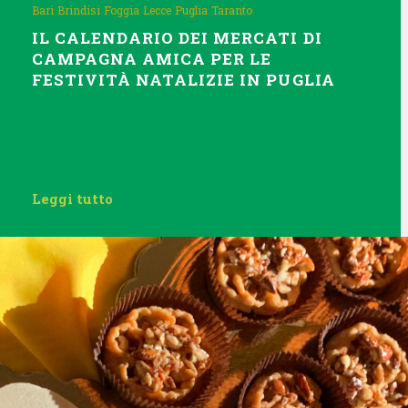
Bari
Brindisi
Foggia
Lecce
Puglia
Taranto
IL CALENDARIO DEI MERCATI DI
CAMPAGNA AMICA PER LE
FESTIVITÀ NATALIZIE IN PUGLIA
Leggi tutto