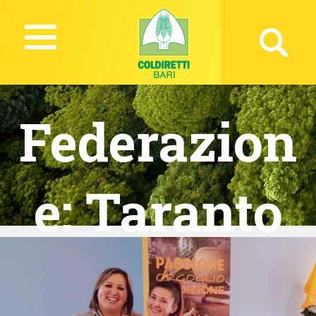
Federazion
e:
Taranto