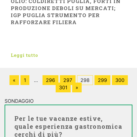
OLIO: COLDIRETTI PUGLIA, FORTI IN
PRODUZIONE DEBOLI SU MERCATI;
IGP PUGLIA STRUMENTO PER
RAFFORZARE FILIERA
Leggi tutto
«
1
…
296
297
298
299
300
301
»
SONDAGGIO
Per le tue vacanze estive,
quale esperienza gastronomica
cerchi di più?