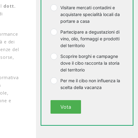
al
dott.
Visitare mercati contadini e
di
acquistare specialità locali da
portare a casa
Partecipare a degustazioni di
formance
vino, olio, formaggi e prodotti
tà e dei
del territorio
genze del
Scoprire borghi e campagne
isorse,
dove il cibo racconta la storia
del territorio
normativa
Per me il cibo non influenza la
a
scelta della vacanza
ole,
one e
Vota