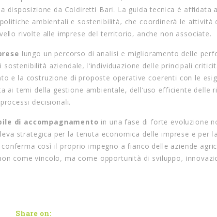
a disposizione da Coldiretti Bari. La guida tecnica è affidata 
 politiche ambientali e sostenibilità, che coordinerà le attività 
ello rivolte alle imprese del territorio, anche non associate.
prese
lungo un percorso di analisi e miglioramento delle per
 sostenibilità aziendale, l’individuazione delle principali critici
vento e la costruzione di proposte operative coerenti con le esi
a ai temi della gestione ambientale, dell’uso efficiente delle r
processi decisionali.
abile di accompagnamento
in una fase di forte evoluzione 
a leva strategica per la tenuta economica delle imprese e per l
ri conferma così il proprio impegno a fianco delle aziende agric
 non come vincolo, ma come opportunità di sviluppo, innovazi
Share on: