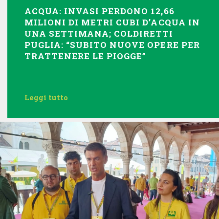
ACQUA: INVASI PERDONO 12,66
MILIONI DI METRI CUBI D’ACQUA IN
UNA SETTIMANA; COLDIRETTI
PUGLIA: “SUBITO NUOVE OPERE PER
TRATTENERE LE PIOGGE”
Leggi tutto