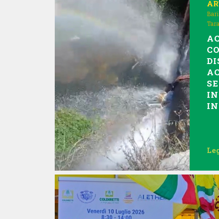
AR
Bari
Tar
AC
C
DI
AC
SE
I
IN
Leg