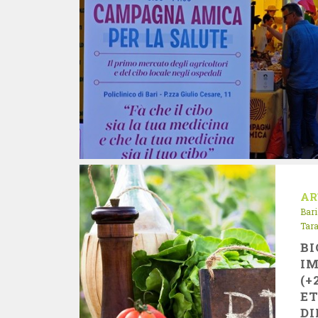
AR
Bari
Tar
BI
IM
(+
ET
DI