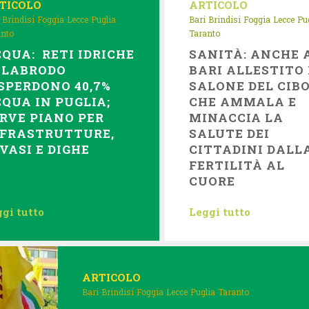
TICOLO
ARTICOLO
Brindisi
Foggia
Lecce
Puglia
Bari
Brindisi
Foggia
Lecce
Pu
anto
Taranto
QUA: RETI IDRICHE
SANITÀ: ANCHE 
OLABRODO
BARI ALLESTITO 
SPERDONO 40,7%
SALONE DEL CIB
QUA IN PUGLIA;
CHE AMMALA E
RVE PIANO PER
MINACCIA LA
NFRASTRUTTURE,
SALUTE DEI
VASI E DIGHE
CITTADINI DALL
FERTILITÀ AL
CUORE
gi tutto
Leggi tutto
ARTICOLO
Bari
Brindisi
Foggia
Lecce
Puglia
Taranto