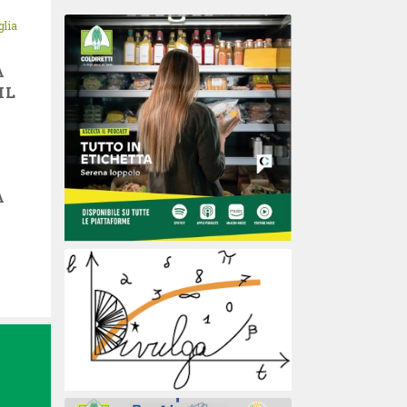
glia
A
IL
O
A