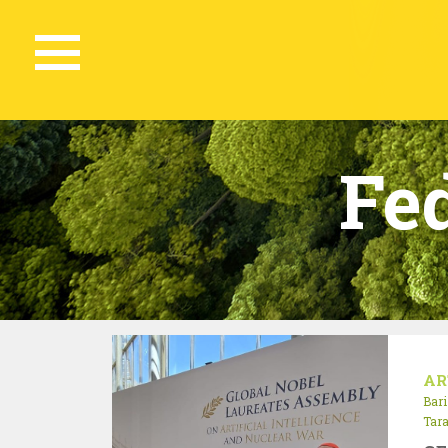
Fe
AR
Bari
Tar