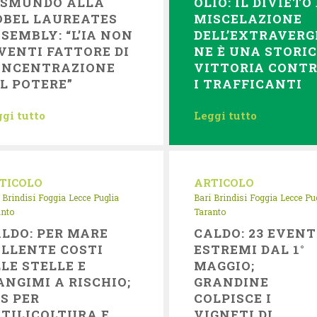
ESMUNDO ALLA
OLIO: IL DIVIETO 
OBEL LAUREATES
MISCELAZIONE
SEMBLY: “L’IA NON
DELL’EXTRAVERG
VENTI FATTORE DI
NE È UNA STORI
ONCENTRAZIONE
VITTORIA CONT
L POTERE”
I TRAFFICANTI
gi tutto
Leggi tutto
TICOLO
ARTICOLO
Brindisi
Foggia
Lecce
Puglia
Bari
Brindisi
Foggia
Lecce
Pu
anto
Taranto
LDO: PER MARE
CALDO: 23 EVENT
LLENTE COSTI
ESTREMI DAL 1°
LE STELLE E
MAGGIO;
NGIMI A RISCHIO;
GRANDINE
S PER
COLPISCE I
TILICOLTURA E
VIGNETI DI