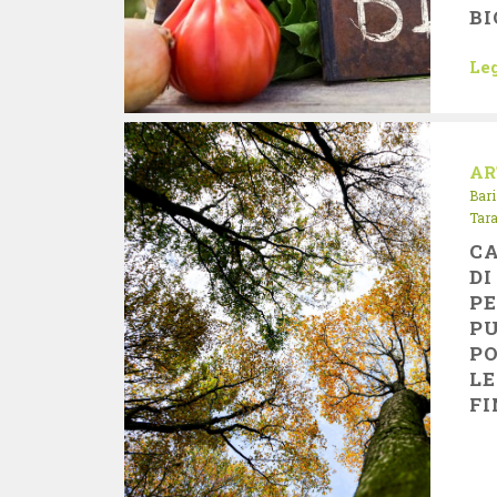
BI
Leg
AR
Bari
Tar
CA
DI
PE
PU
P
L
FI