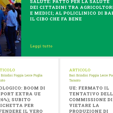
SALUTE: PATTO PER LA SALUTE
DEI CITTADINI TRA AGRICOLTOR
E MEDICI; AL POLICLINICO DI BA
IL CIBO CHE FA BENE
Leggi tutto
TICOLO
ARTICOLO
Brindisi
Foggia
Lecce
Puglia
Bari
Brindisi
Foggia
Lecce
Pu
anto
Taranto
OLOGICO: BOOM DI
UE: FERMATO IL
PORT EXTRA UE
TENTATIVO DEL
26%); SUBITO
COMMISSIONE DI
ICHETTA PER
VIETARE LA
FENDERE IL VERO
PRODUZIONE DI