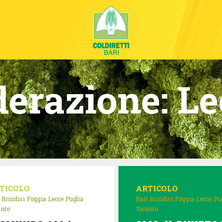
derazione:
Le
TICOLO
ARTICOLO
Brindisi
Foggia
Lecce
Puglia
Bari
Brindisi
Foggia
Lecce
Pu
anto
Taranto