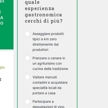
DI
quale
esperienza
I
gastronomica
CA
cerchi di più?
RO
Assaggiare prodotti
tipici a km zero
direttamente dai
produttori
Pranzare o cenare in
un agriturismo con
glia
cucina della tradizione
Visitare mercati
I
contadini e acquistare
specialità locali da
portare a casa
Partecipare a
degustazioni di vino,