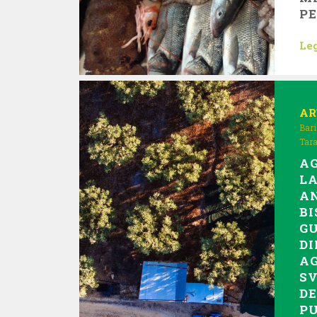
P
Leg
AR
Bari
Tar
AG
L
A
BI
GU
D
AG
SV
DE
P