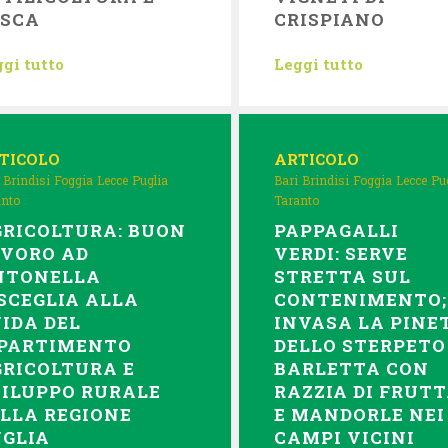
ESCA
CRISPIANO
gi tutto
Leggi tutto
TICOLO
ARTICOLO
Brindisi
Foggia
Lecce
Puglia
Bari
Brindisi
Foggia
Lecce
Pu
anto
Taranto
RICOLTURA: BUON
PAPPAGALLI
AVORO AD
VERDI: SERVE
NTONELLA
STRETTA SUL
SCEGLIA ALLA
CONTENIMENTO;
IDA DEL
INVASA LA PINE
IPARTIMENTO
DELLO STERPETO
RICOLTURA E
BARLETTA CON
ILUPPO RURALE
RAZZIA DI FRUT
LLA REGIONE
E MANDORLE NEI
UGLIA
CAMPI VICINI