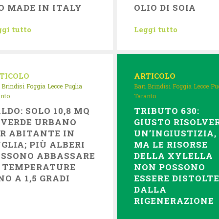
O MADE IN ITALY
OLIO DI SOIA
gi tutto
Leggi tutto
TICOLO
ARTICOLO
Brindisi
Foggia
Lecce
Puglia
Bari
Brindisi
Foggia
Lecce
Pu
anto
Taranto
LDO: SOLO 10,8 MQ
TRIBUTO 630:
 VERDE URBANO
GIUSTO RISOLVE
R ABITANTE IN
UN’INGIUSTIZIA,
GLIA; PIÙ ALBERI
MA LE RISORSE
OSSONO ABBASSARE
DELLA XYLELLA
E TEMPERATURE
NON POSSONO
NO A 1,5 GRADI
ESSERE DISTOLT
DALLA
RIGENERAZIONE