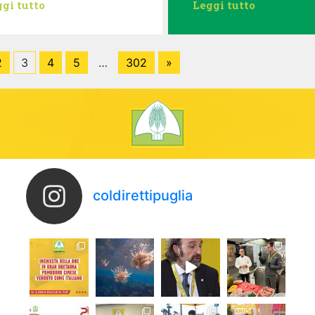
gi tutto
Leggi tutto
2
3
4
5
…
302
»
coldirettipuglia