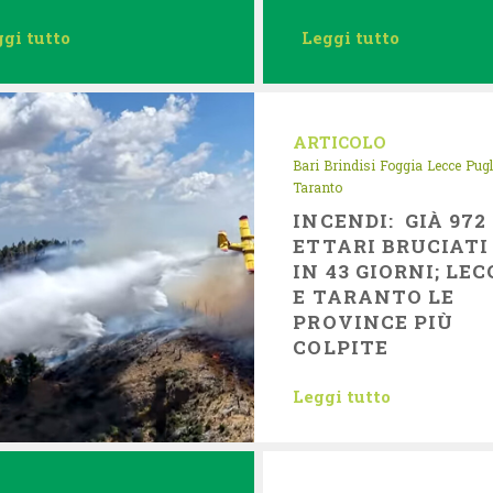
gi tutto
Leggi tutto
ARTICOLO
Bari
Brindisi
Foggia
Lecce
Pugl
Taranto
INCENDI: GIÀ 972
ETTARI BRUCIATI
IN 43 GIORNI; LEC
E TARANTO LE
PROVINCE PIÙ
COLPITE
Leggi tutto