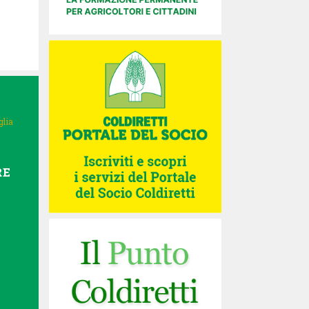
glia
RE
E