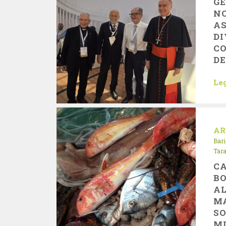
G
N
AS
DI
C
DE
Leg
AR
Bari
Tar
CA
BO
AL
MA
SO
MI