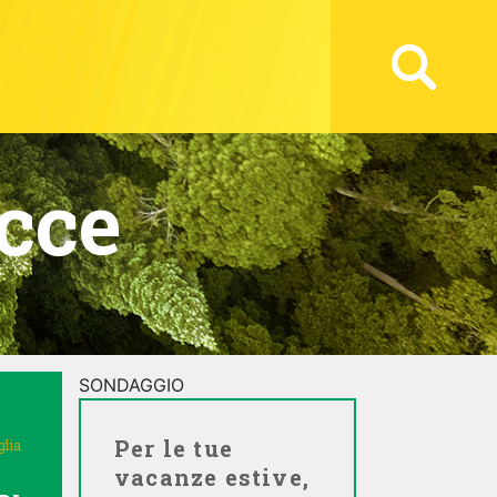
cce
SONDAGGIO
Per le tue
glia
vacanze estive,