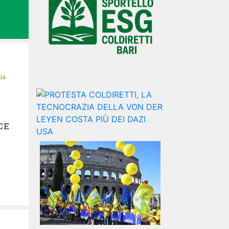
ia
CE