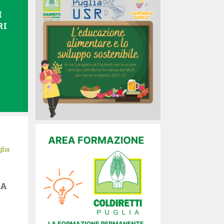
I
RI
glia
LA