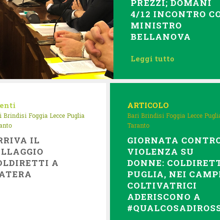
PREZZI; DOMANI
4/12 INCONTRO C
MINISTRO
BELLANOVA
Leggi tutto
enti
ARTICOLO
i
Brindisi
Foggia
Lecce
Puglia
Bari
Brindisi
Foggia
Lecce
Pugli
anto
Taranto
RRIVA IL
GIORNATA CONTR
ILLAGGIO
VIOLENZA SU
OLDIRETTI A
DONNE: COLDIRET
ATERA
PUGLIA, NEI CAMP
COLTIVATRICI
ADERISCONO A
#QUALCOSADIROS