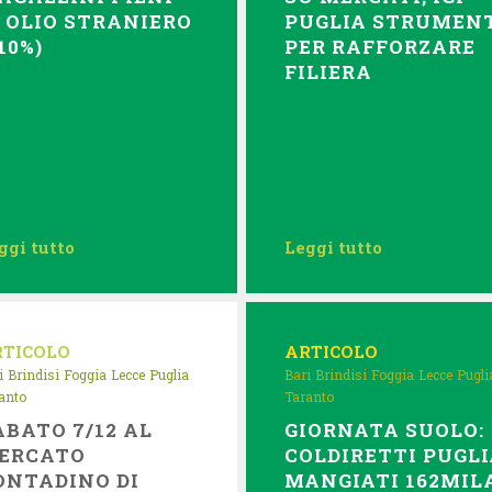
I OLIO STRANIERO
PUGLIA STRUMEN
10%)
PER RAFFORZARE
FILIERA
ggi tutto
Leggi tutto
RTICOLO
ARTICOLO
i
Brindisi
Foggia
Lecce
Puglia
Bari
Brindisi
Foggia
Lecce
Pugli
anto
Taranto
ABATO 7/12 AL
GIORNATA SUOLO:
ERCATO
COLDIRETTI PUGLI
ONTADINO DI
MANGIATI 162MIL