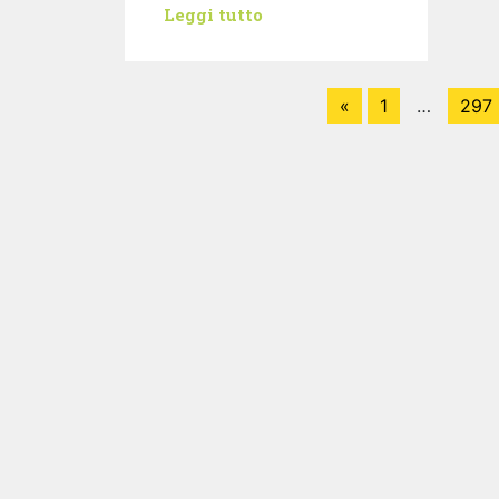
Leggi tutto
«
1
…
297