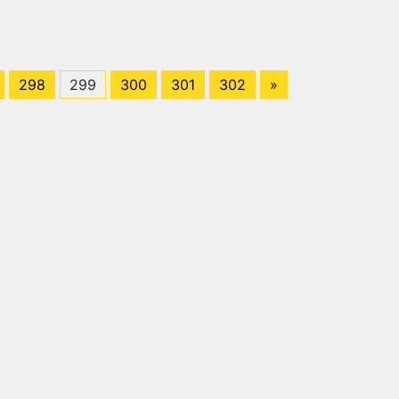
298
299
300
301
302
»