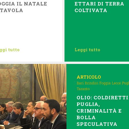
OGGIA IL NATALE
ETTARI DI TERRA
 TAVOLA
COLTIVATA
ggi tutto
Leggi tutto
ARTICOLO
Bari
Brindisi
Foggia
Lecce
Pugl
Taranto
OLIO: COLDIRETTI
PUGLIA,
CRIMINALITÀ E
BOLLA
SPECULATIVA