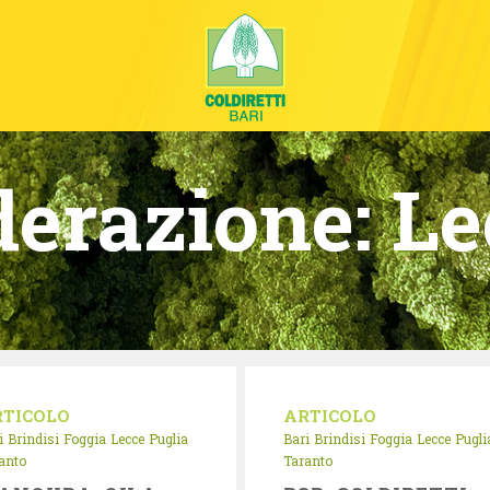
derazione:
Le
RTICOLO
ARTICOLO
i
Brindisi
Foggia
Lecce
Puglia
Bari
Brindisi
Foggia
Lecce
Pugli
anto
Taranto