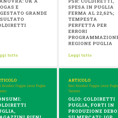
ANOVRA: OK A
PSR: COLDIRETTI,
IOGAS E
SPESA IN PUGLIA
IGESTATO GRANDE
FERMA AL 22,62%;
ISULTATO
TEMPESTA
OLDIRETTI
PERFETTA PER
ERRORI
PROGRAMMAZION
REGIONE PUGLIA
ggi tutto
Leggi tutto
RTICOLO
ARTICOLO
i
Brindisi
Foggia
Lecce
Puglia
Bari
Brindisi
Foggia
Lecce
Pugli
anto
Taranto
ONSUMI:
OLIO: COLDIRETTI
OLDIRETTI
PUGLIA, FORTI IN
UGLIA,
PRODUZIONE DEBO
AGAZZINI PIENI
SU MERCATI; IGP