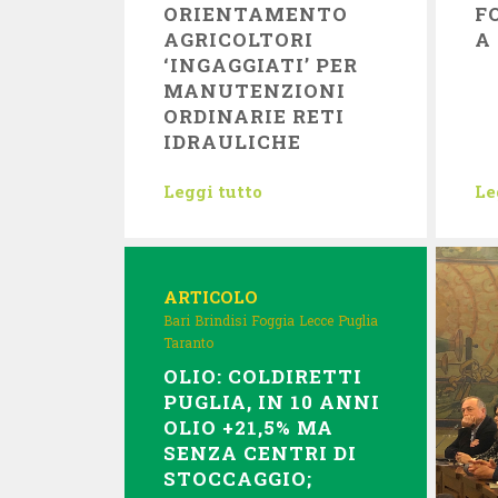
ORIENTAMENTO
F
AGRICOLTORI
A
‘INGAGGIATI’ PER
MANUTENZIONI
ORDINARIE RETI
IDRAULICHE
Leggi tutto
Le
ARTICOLO
Bari
Brindisi
Foggia
Lecce
Puglia
Taranto
OLIO: COLDIRETTI
PUGLIA, IN 10 ANNI
OLIO +21,5% MA
SENZA CENTRI DI
STOCCAGGIO;