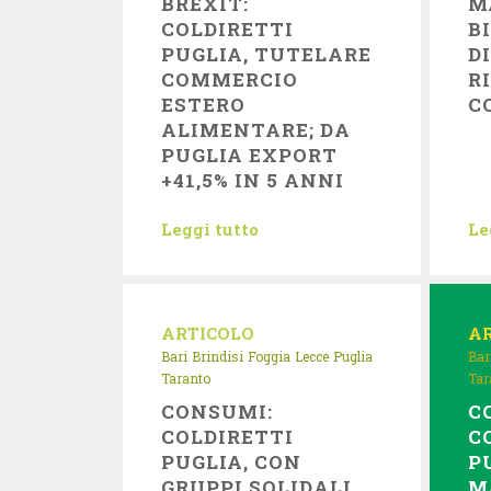
BREXIT:
M
COLDIRETTI
B
PUGLIA, TUTELARE
D
COMMERCIO
R
ESTERO
C
ALIMENTARE; DA
PUGLIA EXPORT
+41,5% IN 5 ANNI
Leggi tutto
Le
ARTICOLO
A
Bari
Brindisi
Foggia
Lecce
Puglia
Bar
Taranto
Tar
CONSUMI:
C
COLDIRETTI
C
PUGLIA, CON
P
GRUPPI SOLIDALI
M