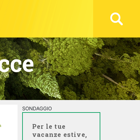
cce
SONDAGGIO
Per le tue
a
vacanze estive,