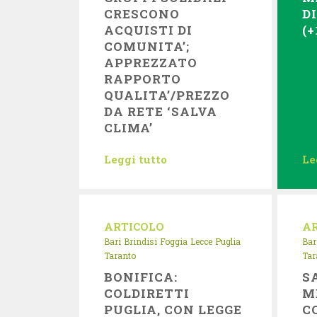
CRESCONO
D
ACQUISTI DI
(+
COMUNITA’;
APPREZZATO
RAPPORTO
QUALITA’/PREZZO
DA RETE ‘SALVA
CLIMA’
Leggi tutto
Le
ARTICOLO
A
Bari
Brindisi
Foggia
Lecce
Puglia
Bar
Taranto
Tar
BONIFICA:
S
COLDIRETTI
M
PUGLIA, CON LEGGE
C