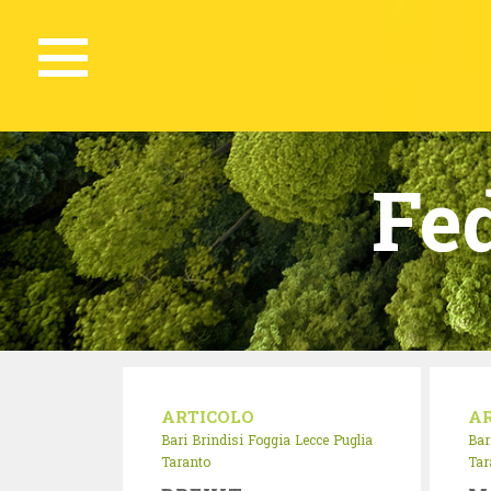
Fe
ARTICOLO
A
Bari
Brindisi
Foggia
Lecce
Puglia
Bar
Taranto
Tar