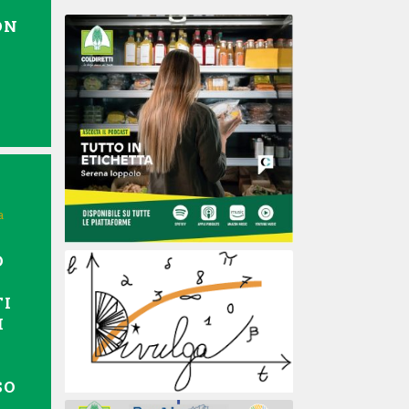
ON
a
O
TI
I
SO