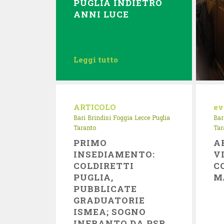
PUGLIA INDIETRO
ANNI LUCE
Leggi tutto
ARTICOLO
ev
Bari
Brindisi
Foggia
Lecce
Puglia
Bar
Taranto
Tar
PRIMO
A
INSEDIAMENTO:
V
COLDIRETTI
C
PUGLIA,
M
PUBBLICATE
GRADUATORIE
ISMEA; SOGNO
INFRANTO DA PSR