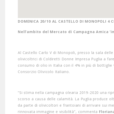
DOMENICA 20/10 AL CASTELLO DI MONOPOLI 4 C
Nell’ambito del Mercato di Campagna Amica ‘in
Al Castello Carlo V di Monopoli, presso la sala del
olivicoltrici di Coldiretti Donne Impresa Puglia a far
consumo di olio in Italia con il 4% in più di bottig
Consorzio Olivicolo Italiano.
“Si stima nella campagna olearia 2019-2020 una ripres
scorso a causa delle calamità. La Puglia produce oltr
da parte di olivicoltori e frantoiani di arrivare sui 
rinnovata immagine e visibilità”, commenta
Florian