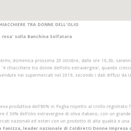
HIACCHIERE TRA DONNE DELL'OLIO
 rosa’ sulla Banchina Solfatara
le Armi, domenica prossima 20 ottobre, dalle ore 10,30, sarann
e ‘4 chiacchiere tra donne dell’olio extravergine’, quando cresce
lie vendute nei supermercati nel 2019, secondo i dati diffusi d
a produttiva dell’80% in Puglia rispetto al crollo registrato 
e il 50% dell’olio extravergine di oliva italiano, con un grand
mercati nazionali ed esteri con un prodotto di alta qualità e una
a Fanizza, leader nazionale di Coldiretti Donne Impresa 