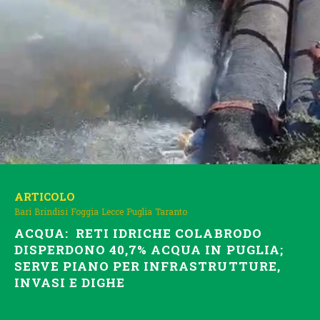
ARTICOLO
Bari
Brindisi
Foggia
Lecce
Puglia
Taranto
ACQUA: RETI IDRICHE COLABRODO
DISPERDONO 40,7% ACQUA IN PUGLIA;
SERVE PIANO PER INFRASTRUTTURE,
INVASI E DIGHE