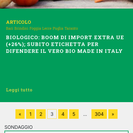
ARTICOLO
Bari
Brindisi
Foggia
Lecce
Puglia
Taranto
BIOLOGICO: BOOM DI IMPORT EXTRA UE
(+26%); SUBITO ETICHETTA PER
DIFENDERE IL VERO BIO MADE IN ITALY
Leggi tutto
«
1
2
3
4
5
…
304
»
SONDAGGIO