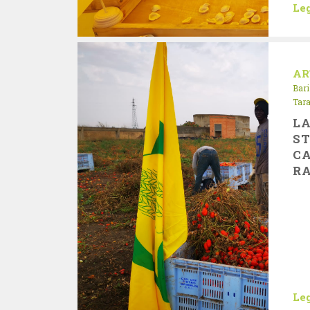
Leg
AR
Bari
Tar
LA
ST
CA
R
Leg