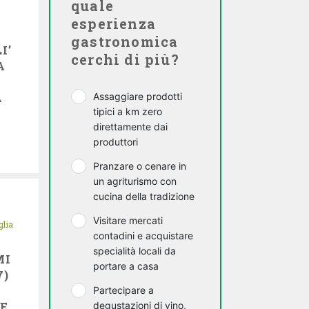
quale
esperienza
gastronomica
I’
cerchi di più?
A
A
Assaggiare prodotti
tipici a km zero
direttamente dai
produttori
Pranzare o cenare in
un agriturismo con
cucina della tradizione
Visitare mercati
glia
contadini e acquistare
specialità locali da
MI
portare a casa
7)
Partecipare a
E
degustazioni di vino,