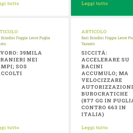
gi tutto
Leggi tutto
TICOLO
ARTICOLO
Brindisi
Foggia
Lecce
Puglia
Bari
Brindisi
Foggia
Lecce
Pu
anto
Taranto
VORO: 39MILA
SICCITÀ:
RANIERI NEI
ACCELERARE SU
MPI; SOS
BACINI
ACCOLTI
ACCUMULO; MA
VELOCIZZARE
AUTORIZZAZION
BUROCRATICHE
(877 GG IN PUGLI
CONTRO 663 IN
ITALIA)
gi tutto
Leggi tutto