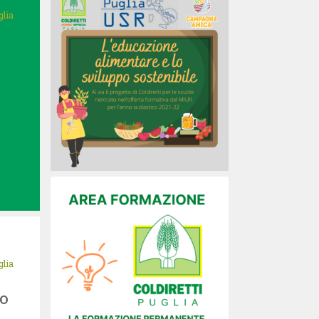
glia
glia
LO