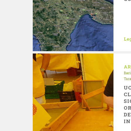
Leg
AR
Bari
Tar
UC
CL
SI
OR
D
IN