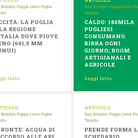
TICOLO
ARTICOLO
Brindisi
Foggia
Lecce
Puglia
Bari
Brindisi
Foggia
Lecce
Pu
anto
Taranto
CCITÀ: LA PUGLIA
CALDO: 180MILA
 LA REGIONE
PUGLIESI
ITALIA DOVE PIOVE
CONSUMANO
NO (641,5 MM
BIRRA OGNI
NNUI)
GIORNO; BOOM
ARTIGIANALI E
AGRICOLE
gi tutto
Leggi tutto
TICOLO
ARTICOLO
Brindisi
Foggia
Lecce
Puglia
Bari
Brindisi
Foggia
Lecce
Pu
anto
Taranto
RONTE: ACQUA DI
PRENDE FORMA 
CCORSO ALLE API
SCHEDARIO