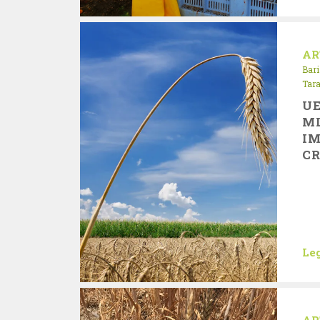
AR
Bari
Tar
UE
ML
IM
CR
Leg