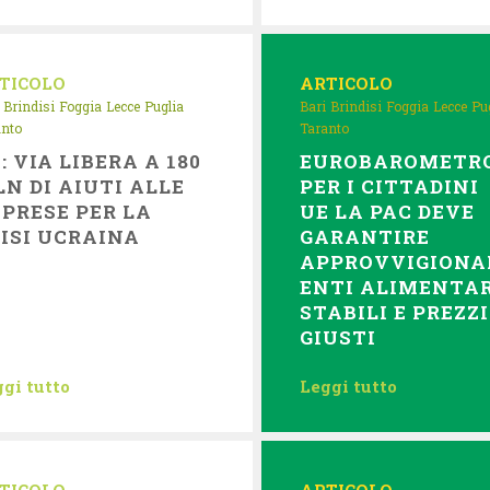
TICOLO
ARTICOLO
Brindisi
Foggia
Lecce
Puglia
Bari
Brindisi
Foggia
Lecce
Pu
anto
Taranto
: VIA LIBERA A 180
EUROBAROMETRO
N DI AIUTI ALLE
PER I CITTADINI
PRESE PER LA
UE LA PAC DEVE
ISI UCRAINA
GARANTIRE
APPROVVIGION
ENTI ALIMENTAR
STABILI E PREZZI
GIUSTI
gi tutto
Leggi tutto