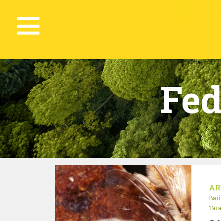
Fed
AR
Bari
Tar