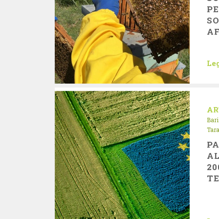
PE
S
AF
Leg
AR
Bari
Tar
PA
AL
20
T