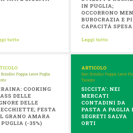
IN PUGLIA;
OCCORRONO ME
BUROCRAZIA E P
CAPACITÀ SPESA
gi tutto
Leggi tutto
TICOLO
ARTICOLO
Brindisi
Foggia
Lecce
Puglia
Bari
Brindisi
Foggia
Lecce
Pu
anto
Taranto
RAINA: COOKING
SICCITA’: NEI
ASS DELLE
MERCATI
GNORE DELLE
CONTADINI DA
ECCHIETTE; FESTA
PASTA A PAGLIA 
EL GRANO AMARA
SEGRETI SALVA
 PUGLIA (-35%)
ORTI