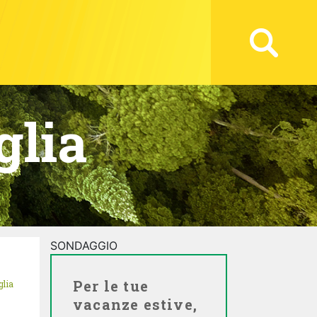
glia
SONDAGGIO
Per le tue
glia
vacanze estive,