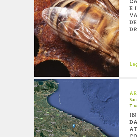
CA
E 
V
D
DR
Leg
AR
Bari
Tar
IN
DA
AT
CO