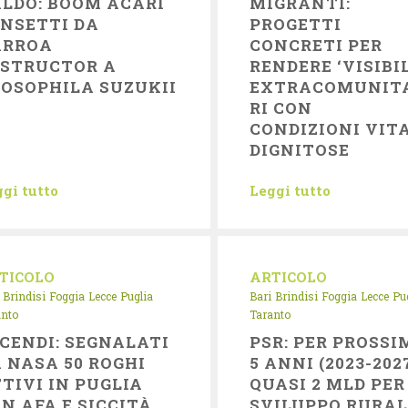
LDO: BOOM ACARI
MIGRANTI:
INSETTI DA
PROGETTI
ARROA
CONCRETI PER
ESTRUCTOR A
RENDERE ‘VISIBIL
OSOPHILA SUZUKII
EXTRACOMUNIT
RI CON
CONDIZIONI VIT
DIGNITOSE
gi tutto
Leggi tutto
TICOLO
ARTICOLO
Brindisi
Foggia
Lecce
Puglia
Bari
Brindisi
Foggia
Lecce
Pu
anto
Taranto
CENDI: SEGNALATI
PSR: PER PROSSI
 NASA 50 ROGHI
5 ANNI (2023-202
TIVI IN PUGLIA
QUASI 2 MLD PER
N AFA E SICCITÀ
SVILUPPO RURAL