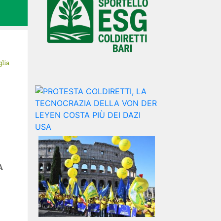
glia
I
A