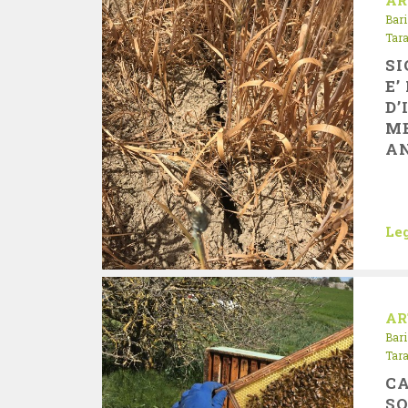
AR
Bari
Tar
SI
E’
D’
ME
A
Leg
AR
Bari
Tar
CA
SO