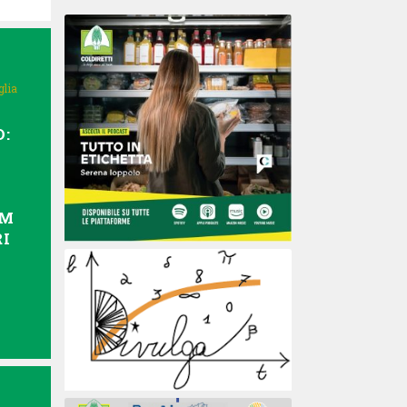
glia
:
AM
I