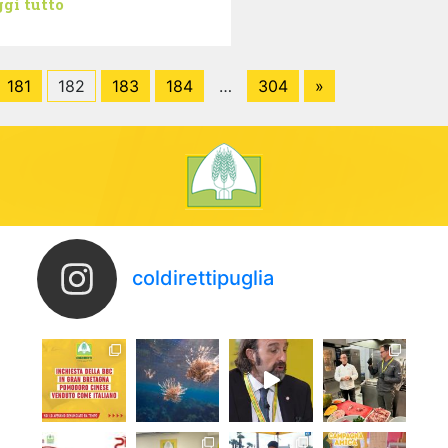
gi tutto
181
182
183
184
…
304
»
coldirettipuglia