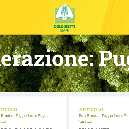
erazione:
Pu
TICOLO
ARTICOLO
Brindisi
Foggia
Lecce
Puglia
Bari
Brindisi
Foggia
Lecce
Pu
anto
Taranto