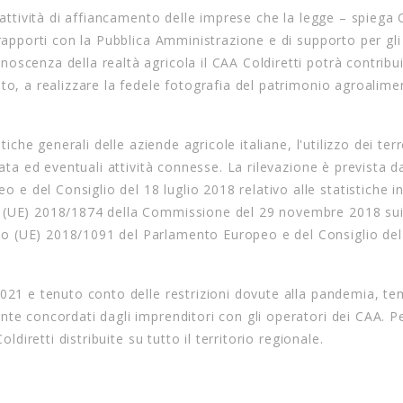
 attività di affiancamento delle imprese che la legge – spiega C
 rapporti con la Pubblica Amministrazione e di supporto per gli
scenza della realtà agricola il CAA Coldiretti potrà contribui
to, a realizzare la fedele fotografia del patrimonio agroalime
iche generali delle aziende agricole italiane, l'utilizzo dei terr
zata ed eventuali attività connesse. La rilevazione è prevista d
 del Consiglio del 18 luglio 2018 relativo alle statistiche i
e (UE) 2018/1874 della Commissione del 29 novembre 2018 sui
 (UE) 2018/1091 del Parlamento Europeo e del Consiglio del 
2021 e tenuto conto delle restrizioni dovute alla pandemia, te
te concordati dagli imprenditori con gli operatori dei CAA. Pe
ldiretti distribuite su tutto il territorio regionale.