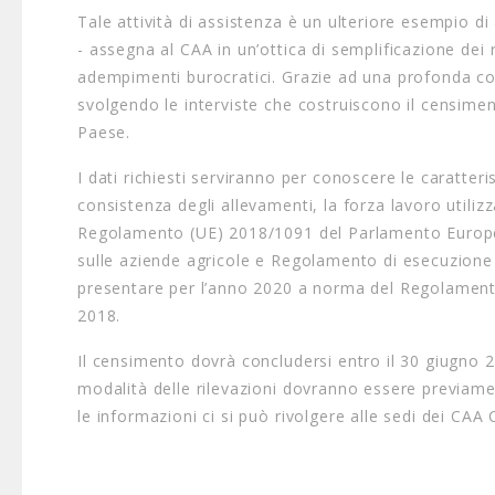
Tale attività di assistenza è un ulteriore esempio di
- assegna al CAA in un’ottica di semplificazione dei
adempimenti burocratici. Grazie ad una profonda cono
svolgendo le interviste che costruiscono il censimen
Paese.
I dati richiesti serviranno per conoscere le caratterist
consistenza degli allevamenti, la forza lavoro utiliz
Regolamento (UE) 2018/1091 del Parlamento Europeo e
sulle aziende agricole e Regolamento di esecuzion
presentare per l’anno 2020 a norma del Regolamento
2018.
Il censimento dovrà concludersi entro il 30 giugno 
modalità delle rilevazioni dovranno essere previamen
le informazioni ci si può rivolgere alle sedi dei CAA Co