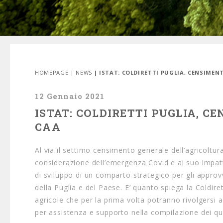
HOMEPAGE
|
NEWS
| ISTAT: COLDIRETTI PUGLIA, CENSIMEN
12 Gennaio 2021
ISTAT: COLDIRETTI PUGLIA, C
CAA
Al via il settimo censimento generale dell’agricoltu
considerazione dell’emergenza Covid e al suo impatto
di sviluppo di un comparto strategico per gli approvv
della Puglia e del Paese. E’ quanto spiega la Coldir
agricole che per la prima volta potranno rivolgersi ai
per assistenza e supporto nella compilazione dei que