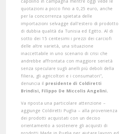
capolino in campagna mentre oggi vede le
quotazioni a picco fino a 0,25 euro, anche
per la concorrenza spietata delle
importazioni selvagge dall’estero di prodotto
di dubbia qualità da Tunisia ed Egitto. Al di
sotto dei 15 centesimi i prezzi dei carciofi
delle altre varietà, una situazione
inaccettabile in uno scenario di crisi che
andrebbe affrontata con maggiore serietà
senza speculare sugli anelli più deboli della
filiera, gli agricoltori e i consumatori”,
denuncia il
presidente di Coldiretti
Brindisi, Filippo De Miccolis Angelini.
Va riposta una particolare attenzione –
aggiunge Coldiretti Puglia – alla provenienza
dei prodotti acquistati con un deciso
orientamento a sostenere gli acquisti di
prodotti Made in Puglia per aiutare lavoro ed