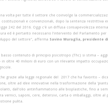
na volta per tutte il settore che coinvolge la commercializzaz
ipi costituzionali e convenzionali, dopo la sentenza restrittiva
a legge 242 del 2016. Oggi c’è un diffusa consapevolezza intern
ura ed è pertanto necessario l’intervento del Parlamento per
viluppo del settore”, afferma
Savino Muraglia, presidente d
 a basso contenuto di principio psicotropo (Thc) si stima – agg
to in oltre 40 milioni di euro con un rilevante impatto occupazi
ricole.
che grazie alla legge regionale del 2017 che ha favorito – dic
zione, oltre ad idee innovative nella trasformazione della ‘pianta
solanti, dall’olio antinfiammatorio alle bioplastiche, fino a semi
ra vernici, saponi, cere, detersivi, carta o imballaggi, oltre al p
stione pulita.