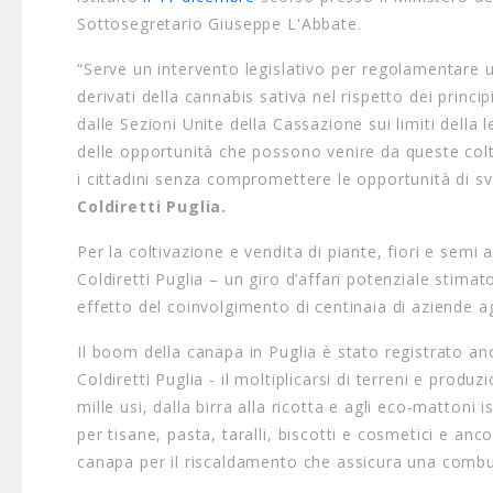
Sottosegretario Giuseppe L'Abbate.
“Serve un intervento legislativo per regolamentare u
derivati della cannabis sativa nel rispetto dei princ
dalle Sezioni Unite della Cassazione sui limiti dell
delle opportunità che possono venire da queste colt
i cittadini senza compromettere le opportunità di s
Coldiretti Puglia.
Per la coltivazione e vendita di piante, fiori e semi
Coldiretti Puglia – un giro d’affari potenziale stima
effetto del coinvolgimento di centinaia di aziende ag
Il boom della canapa in Puglia è stato registrato an
Coldiretti Puglia - il moltiplicarsi di terreni e produ
mille usi, dalla birra alla ricotta e agli eco-mattoni i
per tisane, pasta, taralli, biscotti e cosmetici e anco
canapa per il riscaldamento che assicura una combu