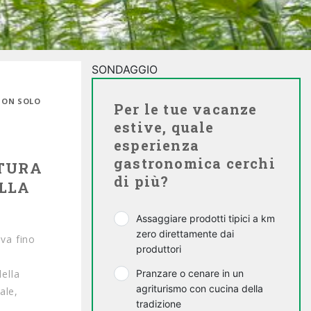
SONDAGGIO
 NON SOLO
Per le tue vacanze
estive, quale
esperienza
gastronomica cerchi
LTURA
di più?
ELLA
Assaggiare prodotti tipici a km
zero direttamente dai
iva fino
produttori
della
Pranzare o cenare in un
agriturismo con cucina della
ale,
tradizione