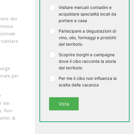
Visitare mercati contadini e
acquistare specialità locali da
ione dei
portare a casa
 emessa
Partecipare a degustazioni di
azionale
vino, olio, formaggi e prodotti
 tutelare
del territorio
i
Scoprire borghi e campagne
dove il cibo racconta la storia
del territorio
iunge
onale per
Per me il cibo non influenza la
scelta della vacanza
e
’ dai
Vota
, fiori
ellet di