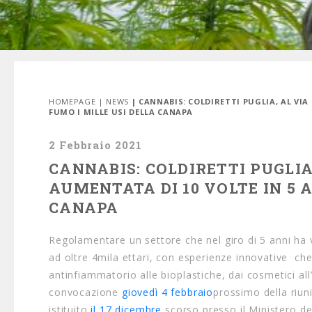
HOMEPAGE
|
NEWS
| CANNABIS: COLDIRETTI PUGLIA, AL VI
FUMO I MILLE USI DELLA CANAPA
2 Febbraio 2021
CANNABIS: COLDIRETTI PUGLIA
AUMENTATA DI 10 VOLTE IN 5 
CANAPA
Regolamentare un settore che nel giro di 5 anni ha vi
ad oltre 4mila ettari, con esperienze innovative che 
antinfiammatorio alle bioplastiche, dai cosmetici all
convocazione
giovedì 4 febbraio
prossimo della riuni
istituito
il 17 dicembre
scorso presso il Ministero del