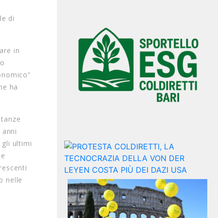
le di
are in
ro
conomico”
che ha
stanze
 anni
gli ultimi
de
rescenti
o nelle