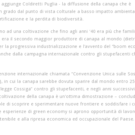
 – aggiunge Coldiretti Puglia - la diffusione della canapa che è
n grado dal punto di vista colturale a basso impatto ambienta
ificazione e la perdita di biodiversità.
torno ad una coltivazione che fino agli anni ‘40 era più che famili
ri era il secondo maggior produttore di canapa al mondo (diet
 per la progressiva industrializzazione e l’avvento del “boom e
anche dalla campagna internazionale contro gli stupefacenti 
venzione internazionale chiamata “Convenzione Unica sulle So
8), in cui la canapa sarebbe dovuta sparire dal mondo entro 25
legge Cossiga” contro gli stupefacenti, e negli anni successivi 
 coltivazione della canapa è un’ottima dimostrazione – conclu
cole di scoprire e sperimentare nuove frontiere e soddisfare i c
e esperienze di green economy si aprono opportunità di lavor
tenibile e alla ripresa economica ed occupazionale del Paese.