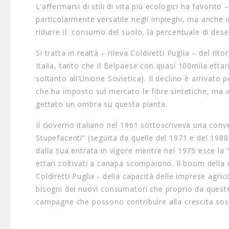
L’affermarsi di stili di vita più ecologici ha favorito
particolarmente versatile negli impieghi, ma anche i
ridurre il consumo del suolo, la percentuale di desert
Si tratta in realtà – rileva Coldiretti Puglia – del ri
Italia, tanto che il Belpaese con quasi 100mila etta
soltanto all’Unione Sovietica). Il declino è arrivato
che ha imposto sul mercato le fibre sintetiche, ma 
gettato un ombra su questa pianta.
Il Governo italiano nel 1961 sottoscriveva una con
Stupefacenti” (seguita da quelle del 1971 e del 198
dalla sua entrata in vigore mentre nel 1975 esce la “
ettari coltivati a canapa scompaiono. Il boom della
Coldiretti Puglia - della capacità delle imprese agri
bisogni dei nuovi consumatori che proprio da quest
campagne che possono contribuire alla crescita sos